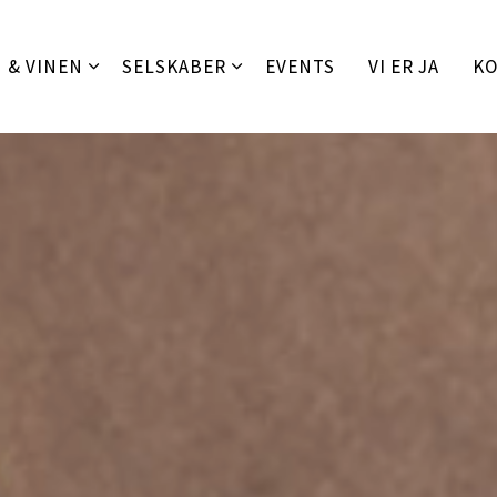
Gå til primært indhold
 & VINEN
SELSKABER
EVENTS
VI ER JA
K