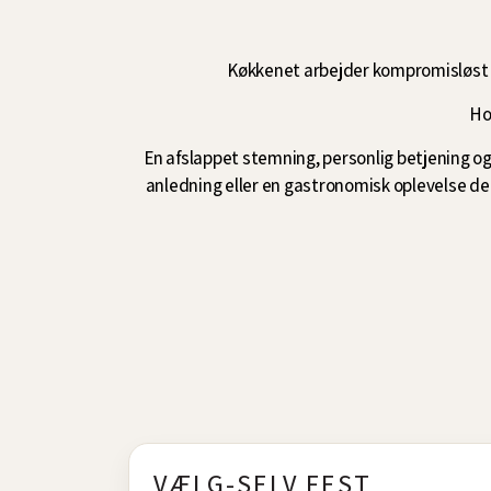
Køkkenet arbejder kompromisløst 
Ho
En afslappet stemning, personlig betjening og 
anledning eller en gastronomisk oplevelse 
VÆLG-SELV FEST