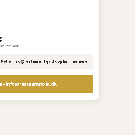
g
egne rammer
 00 eller info@restaurant-ja.dk og hør nærmere.
ng - info@restaurant-ja.dk