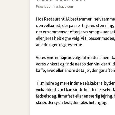
Præcis som i vil have den
Hos Restaurant JA bestemmer I selv ramme
den velkomst, der passer til jeres stemning
der er sammensat efter jeres smag – uanset
eller jeres helt egne valg. Vi tilpasser maden
anledningen og gæsterne.
Vores vine er nøje udvalgt til maden, men I 
vores vinkort og finde netop den vin, der fuld
kaffe, avec eller andre detaljer, der gør af
Til mindre og mere intime selskaber tilbyder
vinkælder, hvor I kan sidde helt for jer selv.
fødselsdag, firmafest eller en særlig fejring, 
skræddersy en fest, der føles helt rigtig.