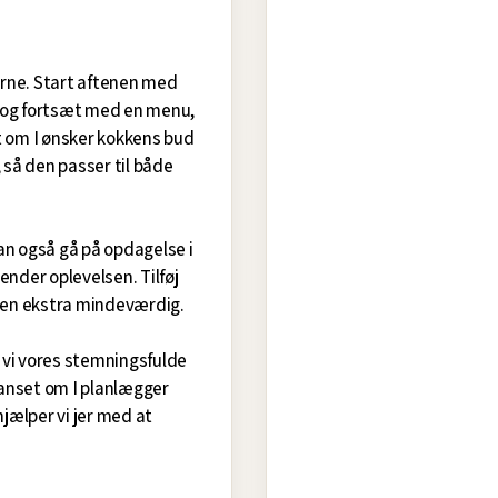
rne. Start aftenen med
, og fortsæt med en menu,
 om I ønsker kokkens bud
, så den passer til både
RESTAURANT
RESTAURANT
RESTAURANT
RESTAURANT
RESTAURANT
kan også gå på opdagelse i
ender oplevelsen. Tilføj
tenen ekstra mindeværdig.
 vi vores stemningsfulde
 Uanset om I planlægger
hjælper vi jer med at