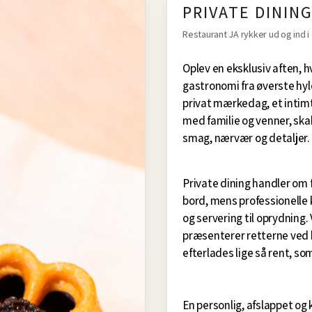
PRIVATE DININ
Restaurant JA rykker ud og ind i 
Oplev en eksklusiv aften, h
gastronomi fra øverste hyl
privat mærkedag, et intim
med familie og venner, ska
smag, nærvær og detaljer.
Private dining handler om f
bord, mens professionelle k
og servering til oprydning.
præsenterer retterne ved b
efterlades lige så rent, so
En personlig, afslappet o