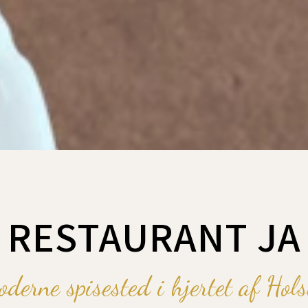
RESTAURANT JA
oderne spisested i hjertet af Hols