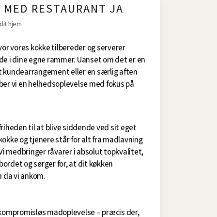
G MED RESTAURANT JA
dit hjem
vor vores kokke tilbereder og serverer
de i dine egne rammer. Uanset om det er en
t kundearrangement eller en særlig aften
ber vi en helhedsoplevelse med fokus på
riheden til at blive siddende ved sit eget
okke og tjenere står for alt fra madlavning
 Vi medbringer råvarer i absolut topkvalitet,
ordet og sørger for, at dit køkken
m da vi ankom.
g kompromisløs madoplevelse – præcis der,