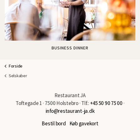
BUSINESS DINNER
Forside
Selskaber
Restaurant JA
Toftegade 1 · 7500 Holstebro · Tlf.:
+45 50 90 75 00
·
info@restaurant-ja.dk
Bestil bord
Køb gavekort