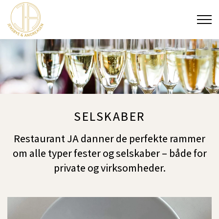
Gå til primært indhold
MADEN & VINEN
SELSKABER
PRIVATE DINING BY JA
SELSKABER
KONFIRMATION
Restaurant JA danner de perfekte rammer
om alle typer fester og selskaber – både for
BRYLLUP
private og virksomheder.
VÆLG-SELV-FEST
JA'S OFYR GOURMET GRILL